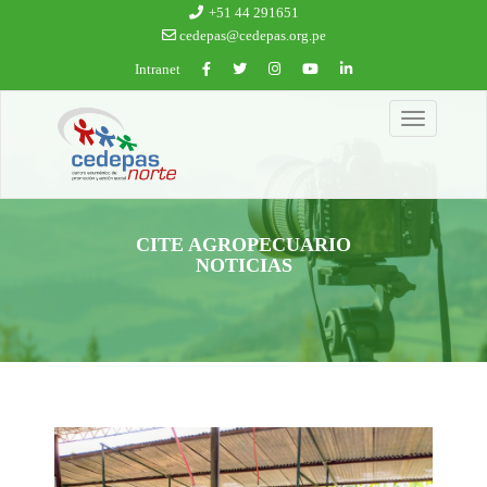
Ir al contenido principal
+51 44 291651
cedepas@cedepas.org.pe
Intranet
Toggle
navigation
CITE AGROPECUARIO
NOTICIAS