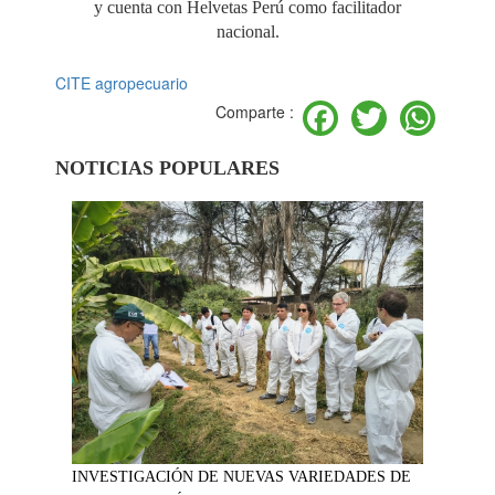
y cuenta con Helvetas Perú como facilitador
nacional.
CITE agropecuario
Facebook
Twitter
Wh
Comparte :
NOTICIAS POPULARES
INVESTIGACIÓN DE NUEVAS VARIEDADES DE