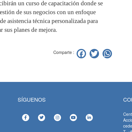
cibirán un curso de capacitación donde se
gestión de sus negocios con un enfoque
de asistencia técnica personalizada para
r sus planes de mejora.
Facebook
Twitter
Wha
Comparte :
SÍGUENOS
CO
Cent
Acci
ced
T. +