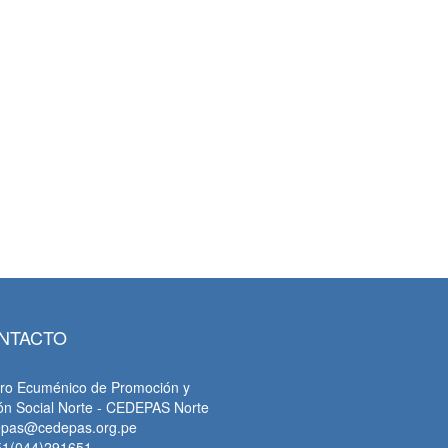
tsApp
NTACTO
ro Ecuménico de Promoción y
ón Social Norte - CEDEPAS Norte
epas@cedepas.org.pe
51(044)291651