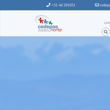
Ir al contenido principal
+51 44 291651
cedepa
QUI