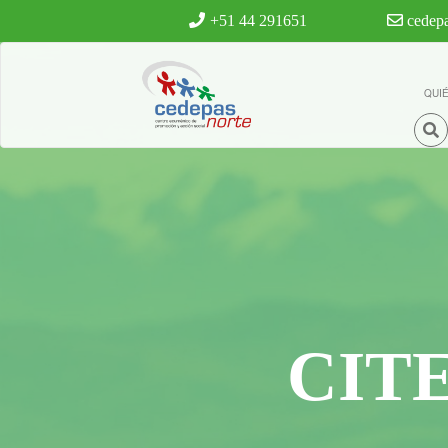
Ir al contenido principal
+51 44 291651
cedepa
QUI
CIT