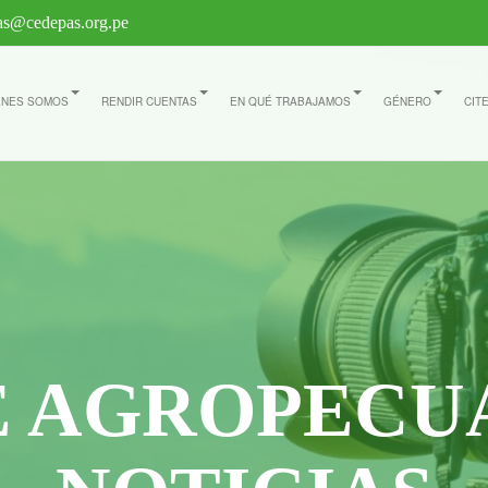
s@cedepas.org.pe
ÉNES SOMOS
RENDIR CUENTAS
EN QUÉ TRABAJAMOS
GÉNERO
CIT
E AGROPECU