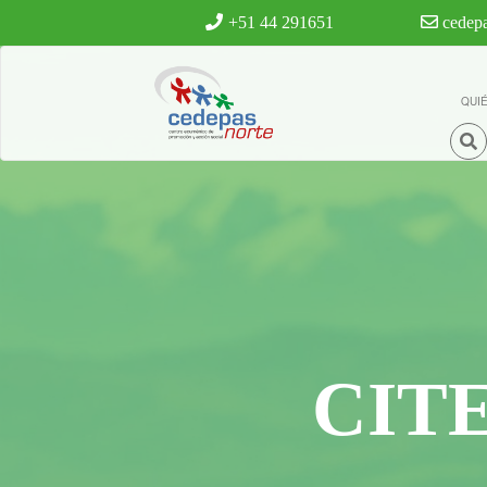
Ir al contenido principal
+51 44 291651
cedepa
QUI
CIT