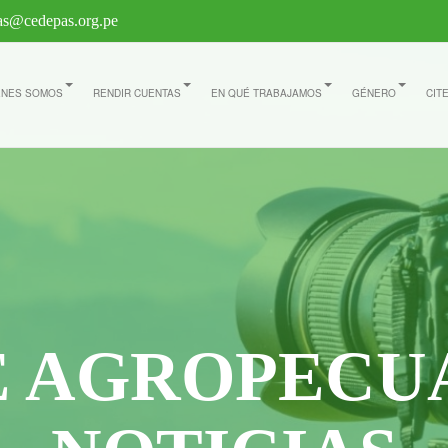
s@cedepas.org.pe
ÉNES SOMOS
RENDIR CUENTAS
EN QUÉ TRABAJAMOS
GÉNERO
CIT
E AGROPECU