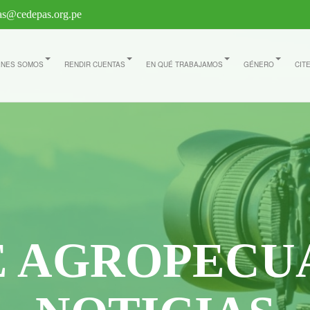
s@cedepas.org.pe
ÉNES SOMOS
RENDIR CUENTAS
EN QUÉ TRABAJAMOS
GÉNERO
CIT
E AGROPECU