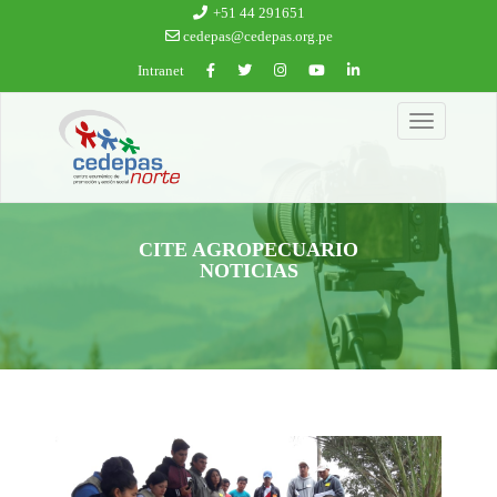
Ir al contenido principal
+51 44 291651
cedepas@cedepas.org.pe
Intranet
Toggle
navigation
CITE AGROPECUARIO
NOTICIAS