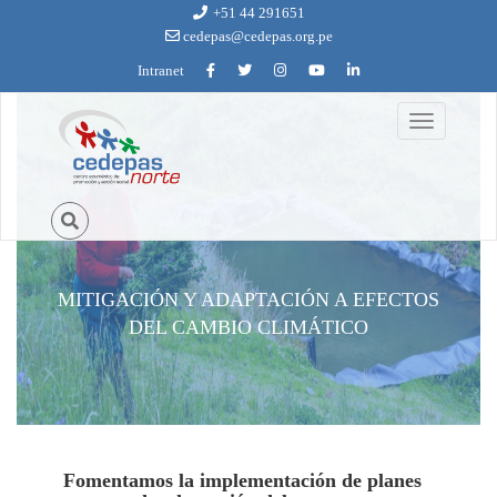
Ir al contenido principal
+51 44 291651
cedepas@cedepas.org.pe
Intranet
Toggle
navigation
MITIGACIÓN Y ADAPTACIÓN A EFECTOS
DEL CAMBIO CLIMÁTICO
Fomentamos la implementación de planes