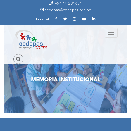
Ir al contenido principal
+51 44 291651
cedepas@cedepas.org.pe
Intranet
Toggle
navigation
MEMORIA INSTITUCIONAL