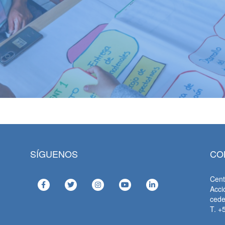
SÍGUENOS
CO
Cent
Acci
ced
T. +