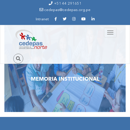
Ir al contenido principal
+51 44 291651
cedepas@cedepas.org.pe
Intranet
Toggle
navigation
MEMORIA INSTITUCIONAL