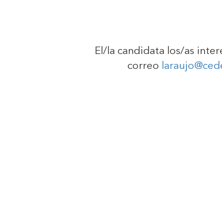
El/la candidata los/as inte
correo
laraujo@ced