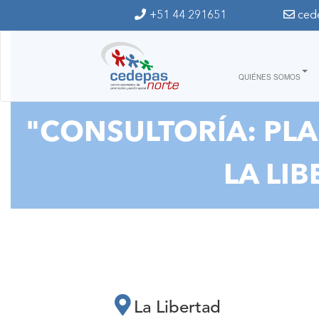
Ir al contenido principal
+51 44 291651
ced
QUIÉNES SOMOS
"CONSULTORÍA: PL
LA LI
La Libertad