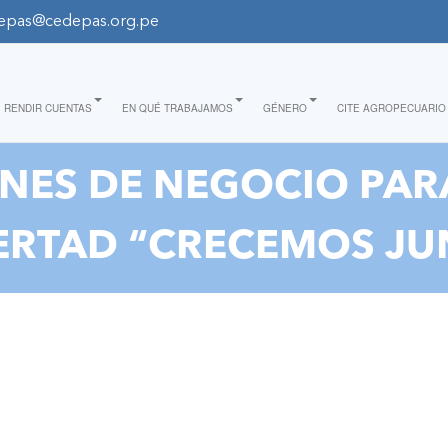
epas@cedepas.org.pe
RENDIR CUENTAS
EN QUÉ TRABAJAMOS
GÉNERO
CITE AGROPECUARIO
ANES DE NEGOCIO PA
BERTAD “CRECEMOS JU