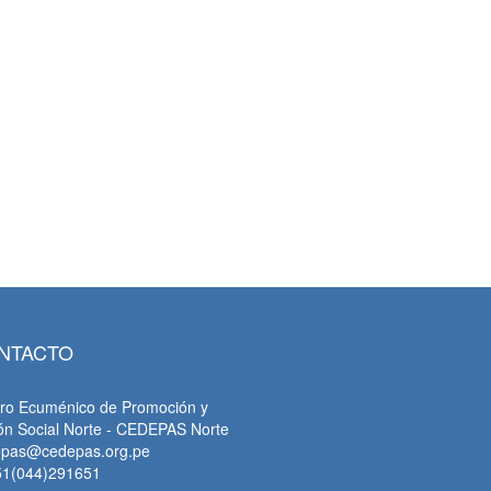
tsApp
NTACTO
ro Ecuménico de Promoción y
ón Social Norte - CEDEPAS Norte
epas@cedepas.org.pe
51(044)291651