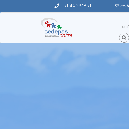
Ir al contenido principal
+51 44 291651
ced
QUI