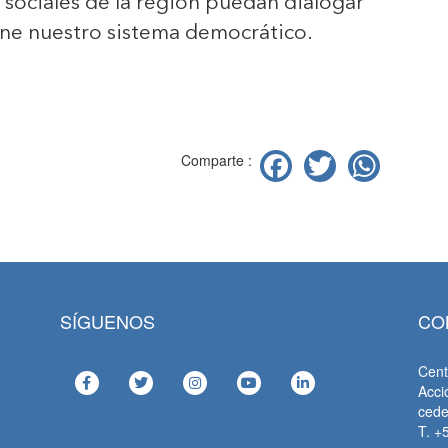
y sociales de la región puedan dialogar
ene nuestro sistema democrático.
Facebook
Twitter
Wha
Comparte :
SÍGUENOS
CO
Cent
Acci
ced
T. +