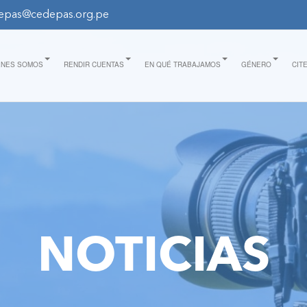
epas@cedepas.org.pe
ÉNES SOMOS
RENDIR CUENTAS
EN QUÉ TRABAJAMOS
GÉNERO
CIT
NOTICIAS