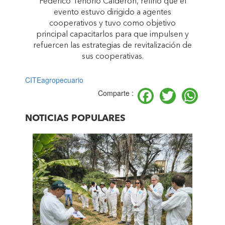
Federico Tenorio Calderón, refirió que el
evento estuvo dirigido a agentes
cooperativos y tuvo como objetivo
principal capacitarlos para que impulsen y
refuercen las estrategias de revitalización de
sus cooperativas.
CITEagropecuario
Facebook
Twitter
Wh
Comparte :
NOTICIAS POPULARES