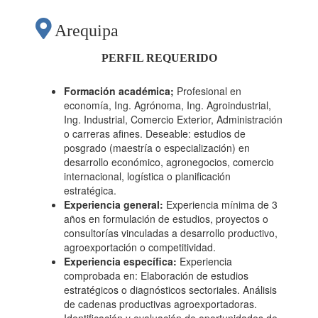
COMERCIAL
Arequipa
ORIENTADO A LA
PERFIL REQUERIDO
RECONVERSIÓN
Formación académica;
Profesional en
economía, Ing. Agrónoma, Ing. Agroindustrial,
Ing. Industrial, Comercio Exterior, Administración
AGRÍCOLA
o carreras afines. Deseable: estudios de
posgrado (maestría o especialización) en
desarrollo económico, agronegocios, comercio
ORGÁNICA Y LA
internacional, logística o planificación
estratégica.
Experiencia general:
Experiencia mínima de 3
IDENTIFICACIÓN DE
años en formulación de estudios, proyectos o
consultorías vinculadas a desarrollo productivo,
agroexportación o competitividad.
CADENAS CON
Experiencia específica:
Experiencia
comprobada en: Elaboración de estudios
estratégicos o diagnósticos sectoriales. Análisis
POTENCIAL
de cadenas productivas agroexportadoras.