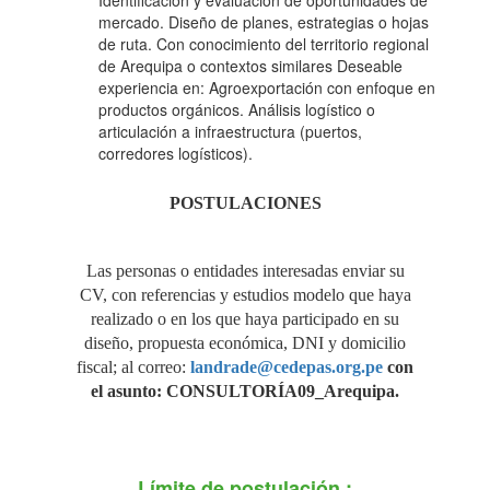
Identificación y evaluación de oportunidades de
mercado. Diseño de planes, estrategias o hojas
EXPORTADOR VÍA
de ruta. Con conocimiento del territorio regional
de Arequipa o contextos similares Deseable
experiencia en: Agroexportación con enfoque en
“MEGAPUERTO DE
productos orgánicos. Análisis logístico o
articulación a infraestructura (puertos,
corredores logísticos).
LAS AMÉRICAS
POSTULACIONES
CORÍO"
Las personas o entidades interesadas enviar su
CV, con referencias y estudios modelo que haya
realizado o en los que haya participado en su
diseño, propuesta económica, DNI y domicilio
fiscal; al correo:
landrade@cedepas.org.pe
con
el asunto: CONSULTORÍA09_Arequipa.
Límite de postulación :