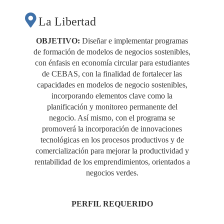
MODELOS DE
La Libertad
NEGOCIOS
OBJETIVO:
Diseñar e implementar programas
de formación de modelos de negocios sostenibles,
SOSTENIBLES CON
con énfasis en economía circular para estudiantes
de CEBAS, con la finalidad de fortalecer las
capacidades en modelos de negocio sostenibles,
ÉNFASIS EN
incorporando elementos clave como la
planificación y monitoreo permanente del
negocio. Así mismo, con el programa se
ECONOMÍA
promoverá la incorporación de innovaciones
tecnológicas en los procesos productivos y de
comercialización para mejorar la productividad y
CIRCULAR PARA
rentabilidad de los emprendimientos, orientados a
negocios verdes.
ESTUDIANTES DE
PERFIL REQUERIDO
CEBAS"