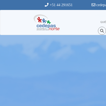
Ir al contenido principal
+51 44 291651
cedepa
QUI