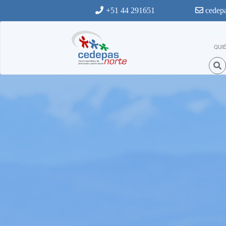
Ir al contenido principal
+51 44 291651
cedepa
QUI