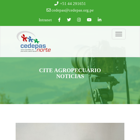
Ir al contenido principal
+51 44 291651
cedepas@cedepas.org.pe
Intranet
Toggle
navigation
CITE AGROPECUARIO
NOTICIAS