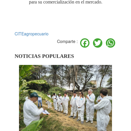
para su comercialización en el mercado.
CITEagropecuario
Facebook
Twitter
Wh
Comparte :
NOTICIAS POPULARES