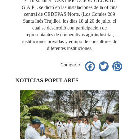
El curso taller “CERTIFICACIÓN GLOBAL
G.A.P”. se dictó en las instalaciones de la oficina
central de CEDEPAS Norte, (Los Corales 289
Santa Inés Trujillo), los días 18 al 20 de julio, el
cual se desarrolló con participación de
representantes de cooperativas agroindustrial,
instituciones privadas y equipo de consultores de
diferentes instituciones.
Facebook
Twitter
Wh
Comparte :
NOTICIAS POPULARES