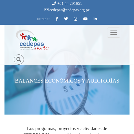
Ir al contenido principal
+51 44 291651
cedepas@cedepas.org.pe
Intranet
Toggle
navigation
BALANCES ECONÓMICOS Y AUDITORÍAS
Los programas, proyectos y actividades de