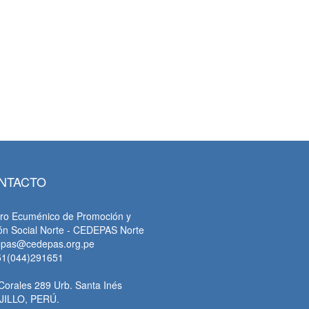
NTACTO
ro Ecuménico de Promoción y
ón Social Norte - CEDEPAS Norte
epas@cedepas.org.pe
51(044)291651
Corales 289 Urb. Santa Inés
JILLO, PERÚ.