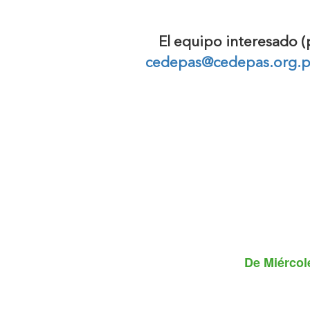
El equipo interesado (
cedepas@cedepas.org.
De
Miércol