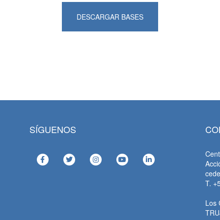
DESCARGAR BASES
SÍGUENOS
CO
Cent
Acci
ced
T. +
Los 
TRU