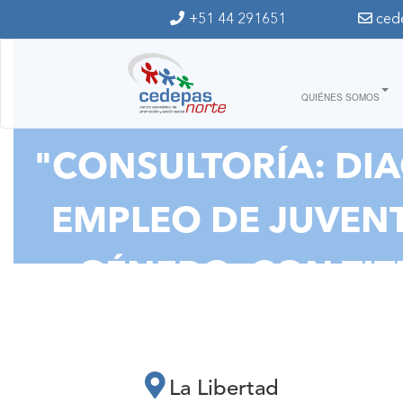
Ir al contenido principal
+51 44 291651
ced
QUIÉNES SOMOS
"CONSULTORÍA: DIA
EMPLEO DE JUVENT
GÉNERO, CON TIT
RESPONSABILIDADE
La Libertad