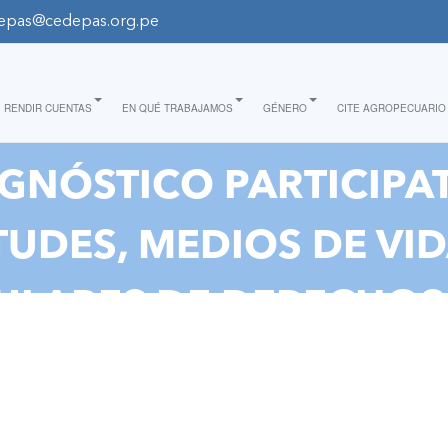
epas@cedepas.org.pe
RENDIR CUENTAS
EN QUÉ TRABAJAMOS
GÉNERO
CITE AGROPECUARIO
GNÓSTICO PARTICIPA
UDES, MEDIOS DE VID
ULARES DE DERECHOS
S DE LOS TERRITORIO