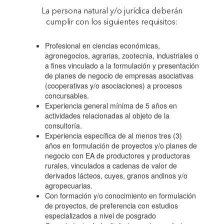
La persona natural y/o jurídica deberán
INICIATIVAS
cumplir con los siguientes requisitos:
Profesional en ciencias económicas,
INNOVADORAS
agronegocios, agrarias, zootecnia, industriales o
a fines vinculado a la formulación y presentación
de planes de negocio de empresas asociativas
PARA EL
(cooperativas y/o asociaciones) a procesos
concursables.
Experiencia general mínima de 5 años en
FORTALECIMIENTO
actividades relacionadas al objeto de la
consultoría.
Experiencia específica de al menos tres (3)
DE LAS
años en formulación de proyectos y/o planes de
negocio con EA de productores y productoras
rurales, vinculados a cadenas de valor de
ECONOMÍAS
derivados lácteos, cuyes, granos andinos y/o
agropecuarias.
Con formación y/o conocimiento en formulación
RURALES, CON
de proyectos, de preferencia con estudios
especializados a nivel de posgrado