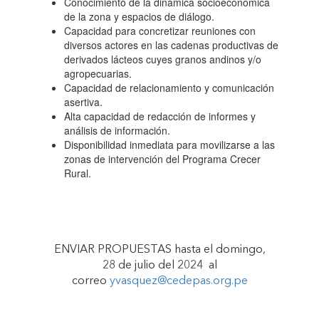
Conocimiento de la dinámica socioeconómica
ENFOQUE DE
de la zona y espacios de diálogo.
Capacidad para concretizar reuniones con
diversos actores en las cadenas productivas de
GÉNERO"
derivados lácteos cuyes granos andinos y/o
agropecuarias.
Capacidad de relacionamiento y comunicación
asertiva.
Alta capacidad de redacción de informes y
análisis de información.
Disponibilidad inmediata para movilizarse a las
zonas de intervención del Programa Crecer
Rural.
ENVIAR PROPUESTAS hasta el domingo,
28 de julio del 2024 al
correo
yvasquez@cedepas.org.pe