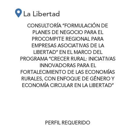
PROCOMPITE
La Libertad
REGIONAL PARA
CONSULTORÍA “FORMULACIÓN DE
PLANES DE NEGOCIO PARA EL
PROCOMPITE REGIONAL PARA
EMPRESAS
EMPRESAS ASOCIATIVAS DE LA
LIBERTAD”
EN EL MARCO DEL
ASOCIATIVAS DE
PROGRAMA “CRECER RURAL:
INICIATIVAS
INNOVADORAS PARA EL
FORTALECIMIENTO DE LAS ECONOMÍAS
LA LIBERTAD” EN
RURALES, CON ENFOQUE DE GÉNERO Y
ECONOMÍA CIRCULAR EN LA LIBERTAD”
EL MARCO DEL
PROGRAMA
PERFIL REQUERIDO
“CRECER RURAL: