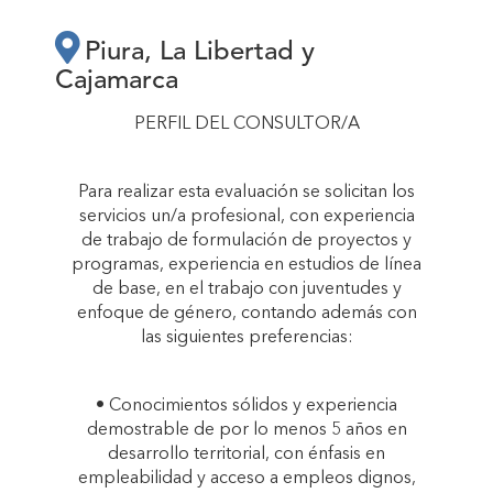
MEJORA DE LA
Piura, La Libertad y
Cajamarca
EMPLEABILIDAD Y
PERFIL DEL CONSULTOR/A
ACCESO A
Para realizar esta evaluación se solicitan los
EMPLEOS DIGNOS,
servicios un/a profesional, con experiencia
de trabajo de formulación de proyectos y
programas, experiencia en estudios de línea
EQUITATIVOS Y
de base, en el trabajo con juventudes y
enfoque de género, contando además con
las siguientes preferencias:
SOSTENIBLES, DE
• Conocimientos sólidos y experiencia
JUVENTUDES Y
demostrable de por lo menos 5 años en
desarrollo territorial, con énfasis en
MUJERES DE 3
empleabilidad y acceso a empleos dignos,