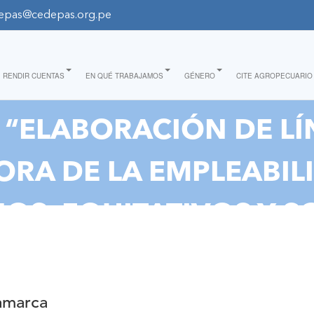
epas@cedepas.org.pe
RENDIR CUENTAS
EN QUÉ TRABAJAMOS
GÉNERO
CITE AGROPECUARIO
“ELABORACIÓN DE LÍ
RA DE LA EMPLEABIL
OS, EQUITATIVOS Y SO
RES DE 3 REGIONES DE
LES DEL NORTE DEL P
jamarca