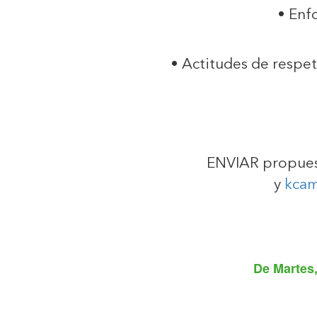
• Enf
• Actitudes de respet
ENVIAR propuest
y
kca
De
Martes,