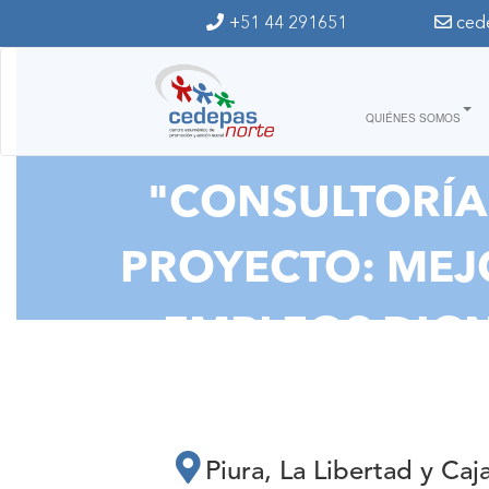
Ir al contenido principal
+51 44 291651
ced
QUIÉNES SOMOS
"CONSULTORÍA 
PROYECTO: MEJO
EMPLEOS DIGN
JUVENTUDES Y MUJE
RURA
Piura, La Libertad y Ca