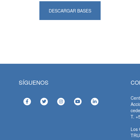
DESCARGAR BASES
SÍGUENOS
CO
Cent
Acci
ced
T. +
Los 
TRU