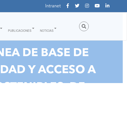
Intranet
PUBLICACIONES
NOTICIAS
NEA DE BASE DE
IDAD Y ACCESO A
STENIBLES, DE
 LA COSTA Y SIERRA
ERÚ""