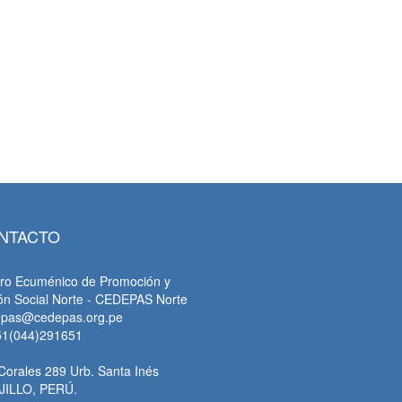
NTACTO
ro Ecuménico de Promoción y
ón Social Norte - CEDEPAS Norte
epas@cedepas.org.pe
51(044)291651
Corales 289 Urb. Santa Inés
JILLO, PERÚ.