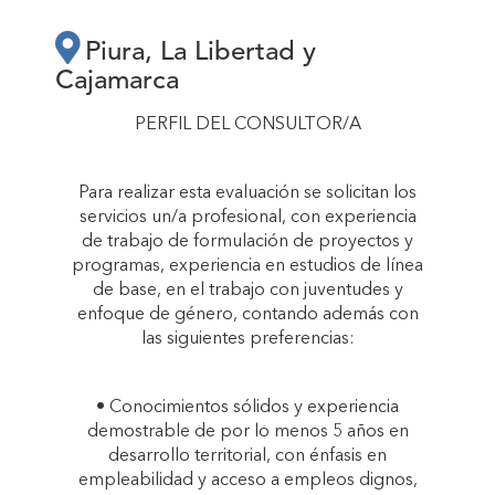
MEJORA DE LA
Piura, La Libertad y
Cajamarca
EMPLEABILIDAD Y
PERFIL DEL CONSULTOR/A
ACCESO A
Para realizar esta evaluación se solicitan los
EMPLEOS DIGNOS,
servicios un/a profesional, con experiencia
de trabajo de formulación de proyectos y
programas, experiencia en estudios de línea
EQUITATIVOS Y
de base, en el trabajo con juventudes y
enfoque de género, contando además con
las siguientes preferencias:
SOSTENIBLES, DE
• Conocimientos sólidos y experiencia
JUVENTUDES Y
demostrable de por lo menos 5 años en
desarrollo territorial, con énfasis en
MUJERES DE 3
empleabilidad y acceso a empleos dignos,