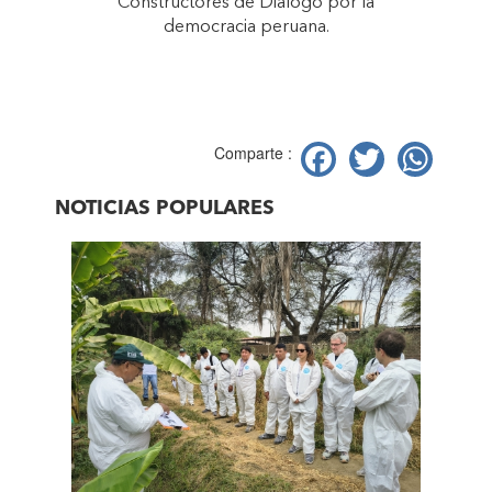
Constructores de Diálogo por la
democracia peruana.
Facebook
Twitter
Wh
Comparte :
NOTICIAS POPULARES