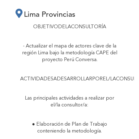
LIMA, EN EL
Lima Provincias
MARCO DEL
OBJETIVODELACONSULTORÍA
PROYECTO PERÚ
- Actualizar el mapa de actores clave de la
región Lima bajo la metodología CAPE del
CONVERSA"
proyecto Perú Conversa.
ACTIVIDADESADESARROLLARPOREL/LACONSUL
Las principales actividades a realizar por
el/la consultor/a:
● Elaboración de Plan de Trabajo
conteniendo la metodología.