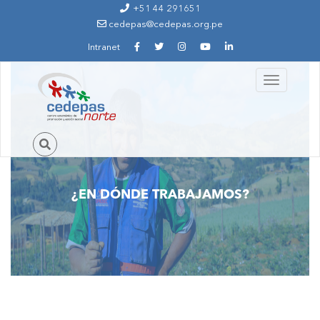
Ir al contenido principal
+51 44 291651
cedepas@cedepas.org.pe
Intranet
Toggle
navigation
¿EN DÓNDE TRABAJAMOS?