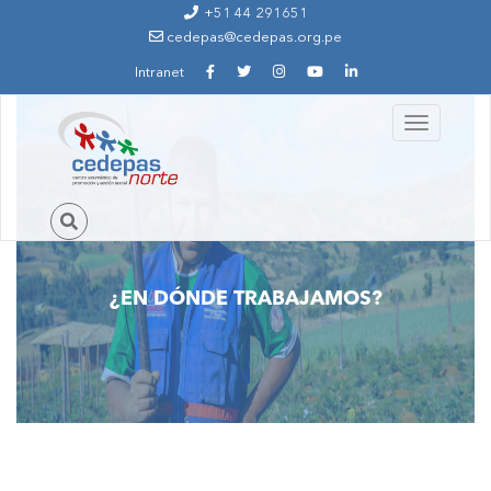
Ir al contenido principal
+51 44 291651
cedepas@cedepas.org.pe
Intranet
Toggle
navigation
¿EN DÓNDE TRABAJAMOS?