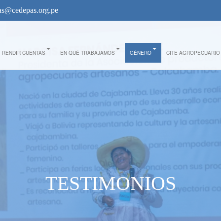
s@cedepas.org.pe
RENDIR CUENTAS
EN QUÉ TRABAJAMOS
GÉNERO
CITE AGROPECUARIO
TESTIMONIOS