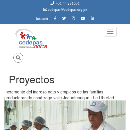
Ir al contenido principal
+51 44 291651
cedepas@cedepas.org.pe
Intranet
Toggle
navigation
Proyectos
Usted está aquí
Incremento del ingreso neto y empleos de las familias
productoras de espárrago valle Jequetepeque - La Libertad