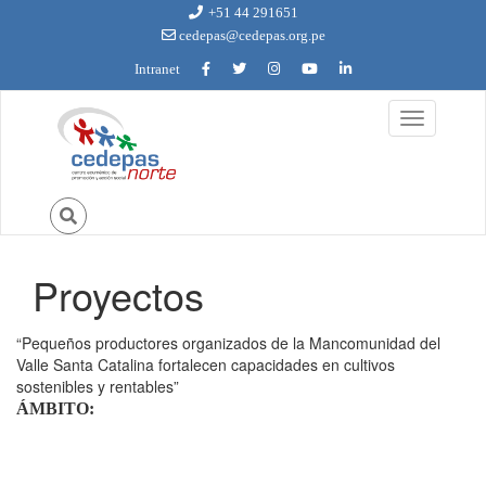
Ir al contenido principal
+51 44 291651
cedepas@cedepas.org.pe
Intranet
Toggle
navigation
Proyectos
Usted está aquí
“Pequeños productores organizados de la Mancomunidad del
Valle Santa Catalina fortalecen capacidades en cultivos
sostenibles y rentables”
ÁMBITO: