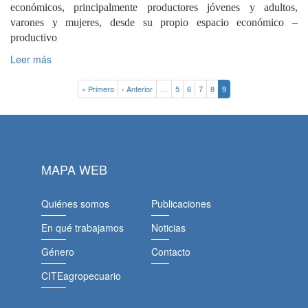
económicos, principalmente productores jóvenes y adultos,
varones y mujeres, desde su propio espacio económico –
productivo
Leer más
« Primero
‹ Anterior
…
5
6
7
8
9
MAPA WEB
Quiénes somos
Publicaciones
En qué trabajamos
Noticias
Género
Contacto
CITEagropecuario