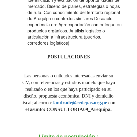
Identificación y evaluación de oportunidades de
mercado. Diseño de planes, estrategias o hojas
EXPORTADOR VÍA
de ruta. Con conocimiento del territorio regional
de Arequipa o contextos similares Deseable
experiencia en: Agroexportación con enfoque en
“MEGAPUERTO DE
productos orgánicos. Análisis logístico o
articulación a infraestructura (puertos,
corredores logísticos).
LAS AMÉRICAS
POSTULACIONES
CORÍO"
Las personas o entidades interesadas enviar su
CV, con referencias y estudios modelo que haya
realizado o en los que haya participado en su
diseño, propuesta económica, DNI y domicilio
fiscal; al correo:
landrade@cedepas.org.pe
con
el asunto: CONSULTORÍA09_Arequipa.
Límite de postulación :