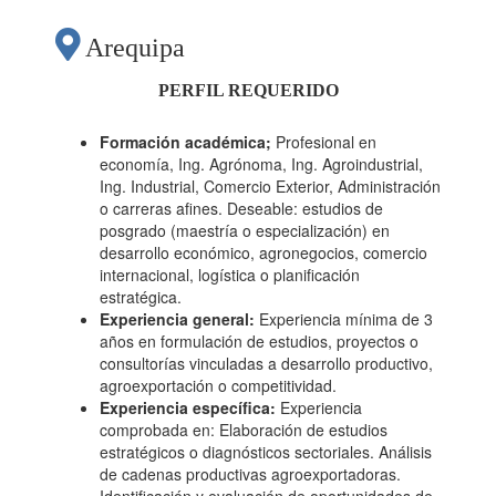
COMERCIAL
Arequipa
ORIENTADO A LA
PERFIL REQUERIDO
RECONVERSIÓN
Formación académica;
Profesional en
economía, Ing. Agrónoma, Ing. Agroindustrial,
Ing. Industrial, Comercio Exterior, Administración
AGRÍCOLA
o carreras afines. Deseable: estudios de
posgrado (maestría o especialización) en
desarrollo económico, agronegocios, comercio
ORGÁNICA Y LA
internacional, logística o planificación
estratégica.
Experiencia general:
Experiencia mínima de 3
IDENTIFICACIÓN DE
años en formulación de estudios, proyectos o
consultorías vinculadas a desarrollo productivo,
agroexportación o competitividad.
CADENAS CON
Experiencia específica:
Experiencia
comprobada en: Elaboración de estudios
estratégicos o diagnósticos sectoriales. Análisis
POTENCIAL
de cadenas productivas agroexportadoras.