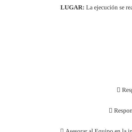
LUGAR:
La ejecución se rea
 Res
 Respons
 Asesorar al Equipo en la i