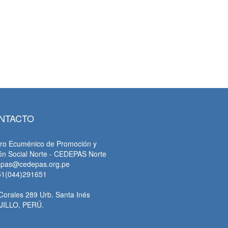
NTACTO
ro Ecuménico de Promoción y
ón Social Norte - CEDEPAS Norte
epas@cedepas.org.pe
51(044)291651
Corales 289 Urb. Santa Inés
JILLO, PERÚ.