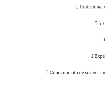
 Profesional 
 5 a
 
 Exper
 Conocimiento de sistemas in