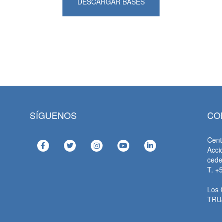
DESCARGAR BASES
SÍGUENOS
CO
Cent
Acci
ced
T. +
Los 
TRU