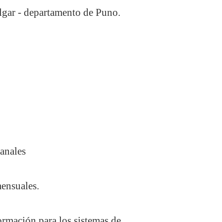
elgar - departamento de Puno.
anales
mensuales.
ormación para los sistemas de