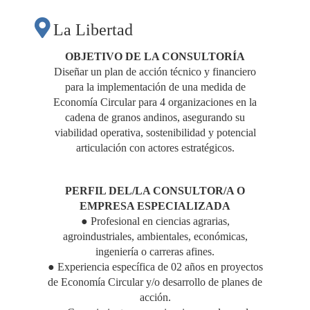
ECONOMÍA
La Libertad
CIRCULAR PARA LA
OBJETIVO DE LA CONSULTORÍA
Diseñar un plan de acción técnico y financiero
para la implementación de una medida de
CADENA
Economía Circular para 4 organizaciones en la
cadena de granos andinos, asegurando su
PRODUCTIVA DE
viabilidad operativa, sostenibilidad y potencial
articulación con actores estratégicos.
GRANOS ANDINOS"
PERFIL DEL/LA CONSULTOR/A O
EMPRESA ESPECIALIZADA
● Profesional en ciencias agrarias,
agroindustriales, ambientales, económicas,
ingeniería o carreras afines.
● Experiencia específica de 02 años en proyectos
de Economía Circular y/o desarrollo de planes de
acción.