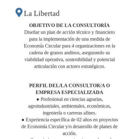
ECONOMÍA
La Libertad
CIRCULAR PARA LA
OBJETIVO DE LA CONSULTORÍA
Diseñar un plan de acción técnico y financiero
para la implementación de una medida de
CADENA
Economía Circular para 4 organizaciones en la
cadena de granos andinos, asegurando su
PRODUCTIVA DE
viabilidad operativa, sostenibilidad y potencial
articulación con actores estratégicos.
GRANOS ANDINOS"
PERFIL DEL/LA CONSULTOR/A O
EMPRESA ESPECIALIZADA
● Profesional en ciencias agrarias,
agroindustriales, ambientales, económicas,
ingeniería o carreras afines.
● Experiencia específica de 02 años en proyectos
de Economía Circular y/o desarrollo de planes de
acción.