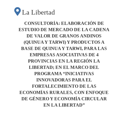
CADENA DE VALOR
La Libertad
DE GRANOS
CONSULTORÍA: ELABORACIÓN DE
ESTUDIO DE MERCADO DE LA CADENA
ANDINOS (QUINUA
DE VALOR DE GRANOS ANDINOS
(QUINUA Y TARWI) Y PRODUCTOS A
BASE DE QUINUA Y TARWI, PARA LAS
Y TARWI) Y
EMPRESAS ASOCIATIVAS DE 4
PROVINCIAS EN LA REGIÓN LA
LIBERTAD;
EN EL MARCO DEL
PRODUCTOS A BASE
PROGRAMA “INICIATIVAS
INNOVADORAS PARA EL
FORTALECIMIENTO DE LAS
DE QUINUA Y
ECONOMÍAS RURALES, CON ENFOQUE
DE GÉNERO Y ECONOMÍA CIRCULAR
TARWI, PARA LAS
EN LA LIBERTAD”
EMPRESAS