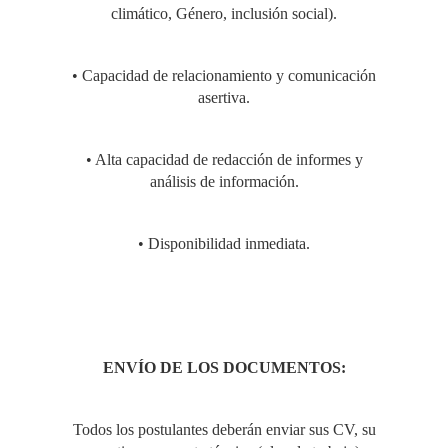
climático, Género, inclusión social).
DE LAS ECONOMÍAS
• Capacidad de relacionamiento y comunicación
RURALES, CON
asertiva.
ENFOQUE DE
• Alta capacidad de redacción de informes y
análisis de información.
GÉNERO Y
• Disponibilidad inmediata.
ECONOMÍA
CIRCULAR EN LA
ENVÍO DE LOS DOCUMENTOS:
LIBERTAD”"
Todos los postulantes deberán enviar sus CV, su