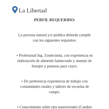
ALIMENTACIÓN EN
La Libertad
CUYES, EN EL
PERFIL REQUERIDO:
MARCO DEL
La persona natural y/o jurídica deberán cumplir
con los siguientes requisitos:
PROGRAMA
• Profesional Ing. Zootecnista, con experiencia en
“INICIATIVAS
elaboración de alimento balanceado y manejo de
forrajes y pasturas para cuyes.
INNOVADORAS
• De preferencia experiencia de trabajo con
comunidades rurales y talleres de escuelas de
PARA EL
campo.
FORTALECIMIENTO
• Conocimiento sobre ejes transversales (Cambio