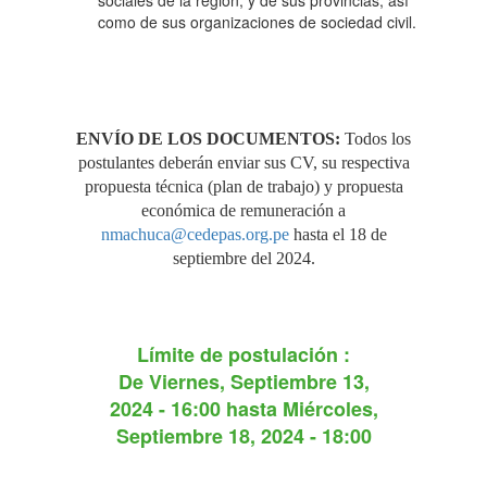
sociales de la región, y de sus provincias, así
como de sus organizaciones de sociedad civil.
PROYECTO PERÚ
CONVERSA”"
ENVÍO DE LOS DOCUMENTOS:
Todos los
postulantes deberán enviar sus CV, su respectiva
propuesta técnica (plan de trabajo) y propuesta
económica de remuneración a
nmachuca@cedepas.org.pe
hasta el 18 de
septiembre del 2024.
Límite de postulación :
De
Viernes, Septiembre 13,
2024 - 16:00
hasta
Miércoles,
Septiembre 18, 2024 - 18:00