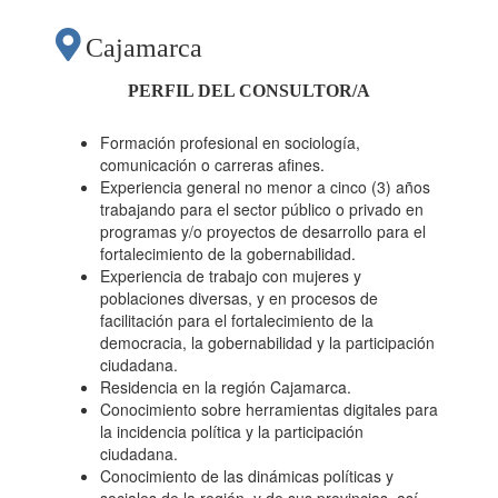
DIGITALES
Cajamarca
DIRIGIDO A
PERFIL DEL CONSULTOR/A
MUJERES Y
Formación profesional en sociología,
comunicación o carreras afines.
Experiencia general no menor a cinco (3) años
POBLACIONES
trabajando para el sector público o privado en
programas y/o proyectos de desarrollo para el
fortalecimiento de la gobernabilidad.
DIVERSAS DE LA
Experiencia de trabajo con mujeres y
poblaciones diversas, y en procesos de
facilitación para el fortalecimiento de la
REGIÓN
democracia, la gobernabilidad y la participación
ciudadana.
Residencia en la región Cajamarca.
CAJAMARCA, EN EL
Conocimiento sobre herramientas digitales para
la incidencia política y la participación
ciudadana.
MARCO DEL
Conocimiento de las dinámicas políticas y