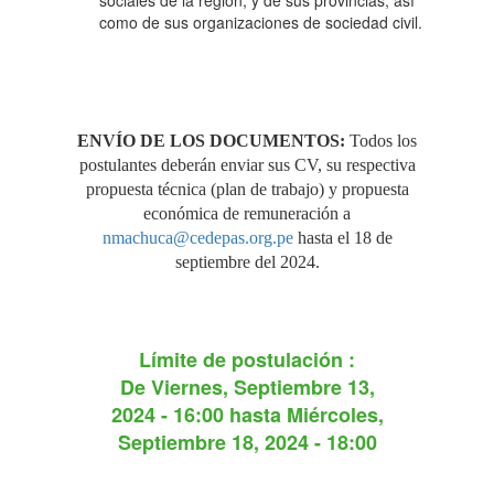
sociales de la región, y de sus provincias, así
como de sus organizaciones de sociedad civil.
PROYECTO PERÚ
CONVERSA”"
ENVÍO DE LOS DOCUMENTOS:
Todos los
postulantes deberán enviar sus CV, su respectiva
propuesta técnica (plan de trabajo) y propuesta
económica de remuneración a
nmachuca@cedepas.org.pe
hasta el 18 de
septiembre del 2024.
Límite de postulación :
De
Viernes, Septiembre 13,
2024 - 16:00
hasta
Miércoles,
Septiembre 18, 2024 - 18:00