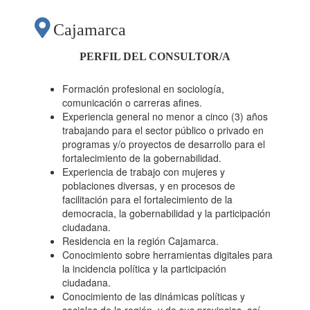
DIGITALES
Cajamarca
DIRIGIDO A
PERFIL DEL CONSULTOR/A
MUJERES Y
Formación profesional en sociología,
comunicación o carreras afines.
Experiencia general no menor a cinco (3) años
POBLACIONES
trabajando para el sector público o privado en
programas y/o proyectos de desarrollo para el
fortalecimiento de la gobernabilidad.
DIVERSAS DE LA
Experiencia de trabajo con mujeres y
poblaciones diversas, y en procesos de
facilitación para el fortalecimiento de la
REGIÓN
democracia, la gobernabilidad y la participación
ciudadana.
Residencia en la región Cajamarca.
CAJAMARCA, EN EL
Conocimiento sobre herramientas digitales para
la incidencia política y la participación
ciudadana.
MARCO DEL
Conocimiento de las dinámicas políticas y