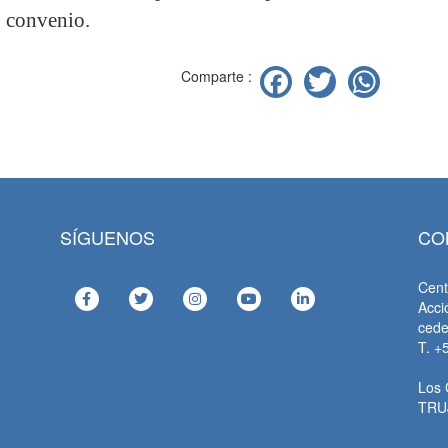
convenio.
Facebook
Twitter
Wha
Comparte :
SÍGUENOS
CO
Cent
Acci
ced
T. +
Los 
TRU