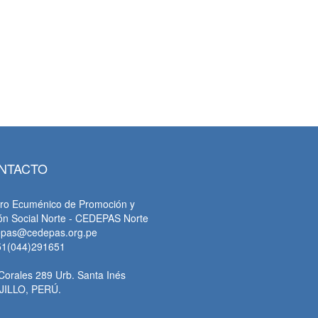
tsApp
NTACTO
ro Ecuménico de Promoción y
ón Social Norte - CEDEPAS Norte
epas@cedepas.org.pe
51(044)291651
Corales 289 Urb. Santa Inés
JILLO, PERÚ.