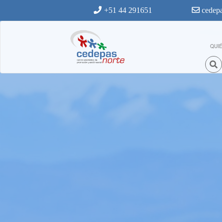
Ir al contenido principal
+51 44 291651
cedepa
QUI