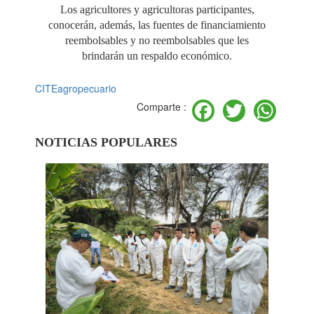
Los agricultores y agricultoras participantes,
conocerán, además, las fuentes de financiamiento
reembolsables y no reembolsables que les
brindarán un respaldo económico.
CITEagropecuario
Facebook
Twitter
Wh
Comparte :
NOTICIAS POPULARES