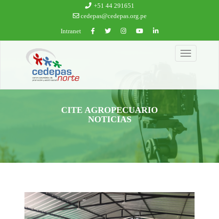
Ir al contenido principal
+51 44 291651
cedepas@cedepas.org.pe
Intranet
Toggle
navigation
CITE AGROPECUARIO
NOTICIAS