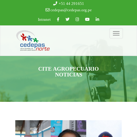
Ir al contenido principal
+51 44 291651
cedepas@cedepas.org.pe
Intranet
Toggle
navigation
CITE AGROPECUARIO
NOTICIAS