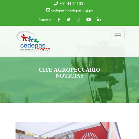
Ir al contenido principal
+51 44 291651
cedepas@cedepas.org.pe
Intranet
Toggle
navigation
CITE AGROPECUARIO
NOTICIAS