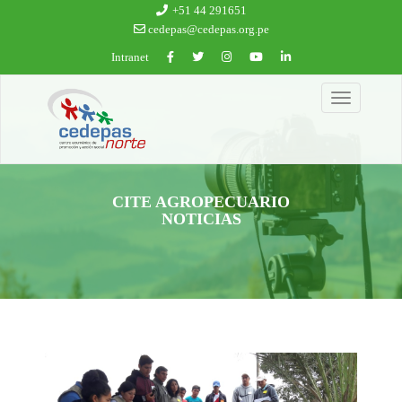
Ir al contenido principal
+51 44 291651
cedepas@cedepas.org.pe
Intranet
Toggle
navigation
CITE AGROPECUARIO
NOTICIAS