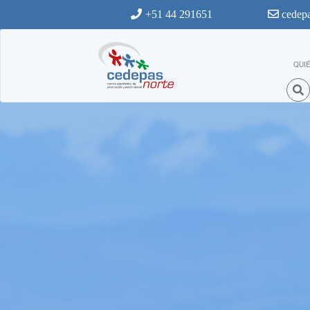
Ir al contenido principal
+51 44 291651
cedepa
QUI