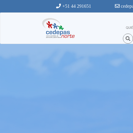
Ir al contenido principal
+51 44 291651
cedepa
QUI