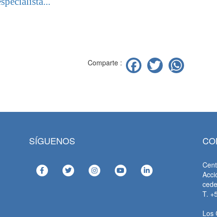
especialista...
Facebook
Twitter
Wha
Comparte :
SÍGUENOS
CO
Cent
Acci
ced
T. +
Los 