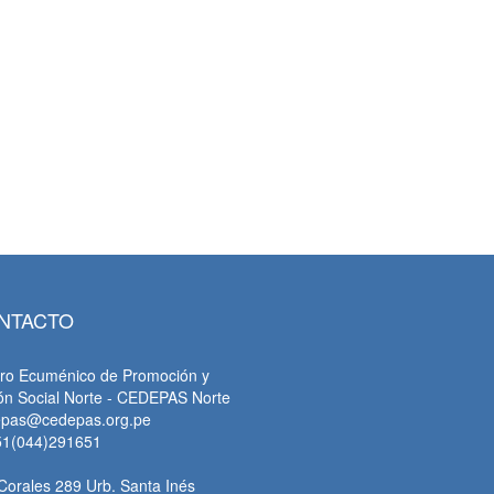
tsApp
NTACTO
ro Ecuménico de Promoción y
ón Social Norte - CEDEPAS Norte
epas@cedepas.org.pe
51(044)291651
Corales 289 Urb. Santa Inés