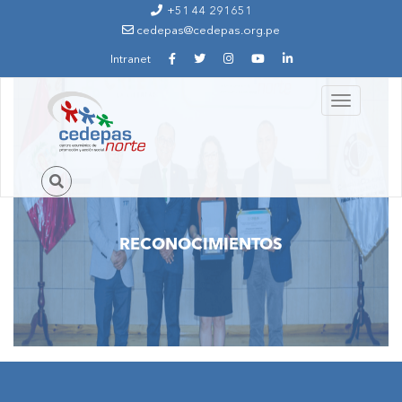
Ir al contenido principal
+51 44 291651
cedepas@cedepas.org.pe
Intranet
Toggle
navigation
RECONOCIMIENTOS