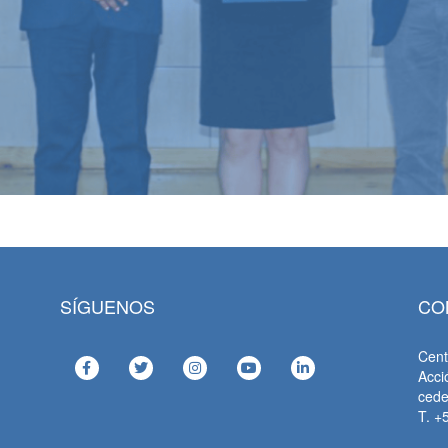
SÍGUENOS
CO
Cent
Acci
ced
T. +