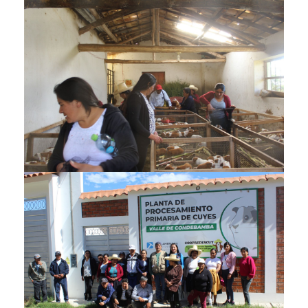
equidad_de_generos_y_reduccion_de_la_pobreza_